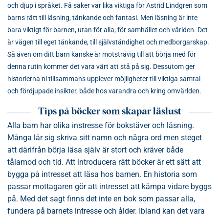
och djup i språket. Få saker var lika viktiga för Astrid Lindgren som
barns rätt till läsning, tänkande och fantasi. Men läsning är inte
bara viktigt för barnen, utan för alla; för samhället och världen. Det
är vägen till eget tänkande, till självständighet och medborgarskap.
Så även om ditt barn kanske är motsträvig till att börja med för
denna rutin kommer det vara värt att stå på sig. Dessutom ger
historierna ni tillsammans upplever möjligheter till viktiga samtal
och fördjupade insikter, både hos varandra och kring omvärlden.
Tips på böcker som skapar läslust
Alla barn har olika instresse för bokstäver och läsning.
Många lär sig skriva sitt namn och några ord men steget
att därifrån börja läsa själv är stort och kräver både
tålamod och tid. Att introducera rätt böcker är ett sätt att
bygga på intresset att läsa hos barnen. En historia som
passar mottagaren gör att intresset att kämpa vidare byggs
på. Med det sagt finns det inte en bok som passar alla,
fundera på barnets intresse och ålder. Ibland kan det vara