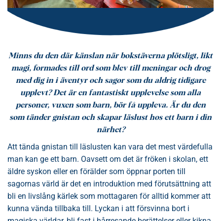
Minns du den där känslan när bokstäverna plötsligt, likt
magi, formades till ord som blev till meningar och drog
med dig in i äventyr och sagor som du aldrig tidigare
upplevt? Det är en fantastiskt upplevelse som alla
personer, vuxen som barn, bör få uppleva. Är du den
som tänder gnistan och skapar läslust hos ett barn i din
närhet?
Att tända gnistan till läslusten kan vara det mest värdefulla
man kan ge ett barn. Oavsett om det är fröken i skolan, ett
äldre syskon eller en förälder som öppnar porten till
sagornas värld är det en introduktion med förutsättning att
bli en livslång kärlek som mottagaren för alltid kommer att
kunna vända tillbaka till. Lyckan i att försvinna bort i
magiska världar, bli fast i hårresande berättelser eller kikna