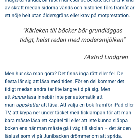
av skratt medan sidorna vänds och historien förs framåt är
ett nöje helt utan åldersgräns eller krav på motprestation.
”Kärleken till böcker bör grundläggas
tidigt, helst redan med modersmjölken”
/Astrid Lindgren
Men hur ska man göra? Det finns inga rätt eller fel. De
flesta lär sig att läsa med tiden. För en del kommer det
tidigt medan andra tar lite längre tid på sig. Men
att
kunna
läsa innebär inte per automatik att
man
uppskattar
att läsa. Att välja en bok framför iPad eller
TV, att krypa ner under täcket med ficklampan för att man
bara måste läsa ett kapitel till eller att inte kunna släppa
boken ens när man måste gå i väg till skolan – det är den
läslust som vi på Junibacken drömmer om att sprida.