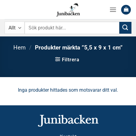
Skip
to
content
Sök
efter:
Hem
/
Produkter märkta ”5,5 x 9 x 1 cm”
Filtrera
Inga produkter hittades som motsvarar ditt val.