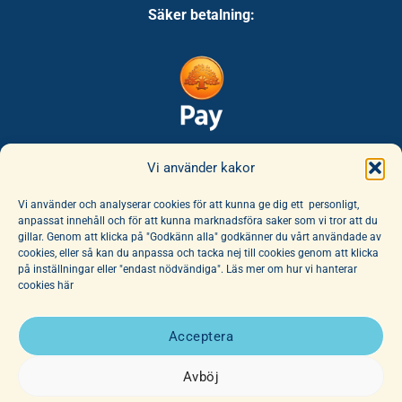
Säker betalning:
Säker leverans:
Vi använder kakor
Vi använder och analyserar cookies för att kunna ge dig ett personligt,
anpassat innehåll och för att kunna marknadsföra saker som vi tror att du
gillar. Genom att klicka på "Godkänn alla" godkänner du vårt användade av
cookies, eller så kan du anpassa och tacka nej till cookies genom att klicka
på inställningar eller "endast nödvändiga". Läs mer om hur vi hanterar
cookies här
E-handeln erbjuder ett unikt sortiment av böcker och leksaker. Här
finns ett fantastiskt utbud av barnböcker för alla åldrar, noga
Acceptera
utvalda av vår hängivna personal. Vi har dessutom ett stort utbud
av affischer, dockor och mjuka djur.
Avböj