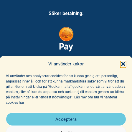
Säker betalning:
Säker leverans:
Vi använder kakor
Vi använder och analyserar cookies för att kunna ge dig ett personligt,
anpassat innehåll och för att kunna marknadsföra saker som vi tror att du
gillar. Genom att klicka på "Godkänn alla" godkänner du vårt användade av
cookies, eller så kan du anpassa och tacka nej till cookies genom att klicka
på inställningar eller "endast nödvändiga". Läs mer om hur vi hanterar
cookies här
E-handeln erbjuder ett unikt sortiment av böcker och leksaker. Här
finns ett fantastiskt utbud av barnböcker för alla åldrar, noga
Acceptera
utvalda av vår hängivna personal. Vi har dessutom ett stort utbud
av affischer, dockor och mjuka djur.