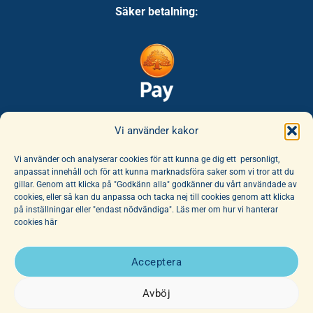
Säker betalning:
Säker leverans:
Vi använder kakor
Vi använder och analyserar cookies för att kunna ge dig ett personligt,
anpassat innehåll och för att kunna marknadsföra saker som vi tror att du
gillar. Genom att klicka på "Godkänn alla" godkänner du vårt användade av
cookies, eller så kan du anpassa och tacka nej till cookies genom att klicka
på inställningar eller "endast nödvändiga". Läs mer om hur vi hanterar
cookies här
E-handeln erbjuder ett unikt sortiment av böcker och leksaker. Här
finns ett fantastiskt utbud av barnböcker för alla åldrar, noga
Acceptera
utvalda av vår hängivna personal. Vi har dessutom ett stort utbud
av affischer, dockor och mjuka djur.
Avböj