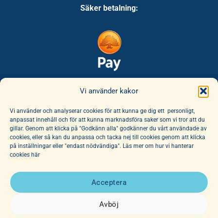
Säker betalning:
Säker leverans:
Vi använder kakor
Vi använder och analyserar cookies för att kunna ge dig ett personligt,
anpassat innehåll och för att kunna marknadsföra saker som vi tror att du
gillar. Genom att klicka på "Godkänn alla" godkänner du vårt användade av
cookies, eller så kan du anpassa och tacka nej till cookies genom att klicka
på inställningar eller "endast nödvändiga". Läs mer om hur vi hanterar
cookies här
E-handeln erbjuder ett unikt sortiment av böcker och leksaker. Här
finns ett fantastiskt utbud av barnböcker för alla åldrar, noga
Acceptera
utvalda av vår hängivna personal. Vi har dessutom ett stort utbud
av affischer, dockor och mjuka djur.
Avböj