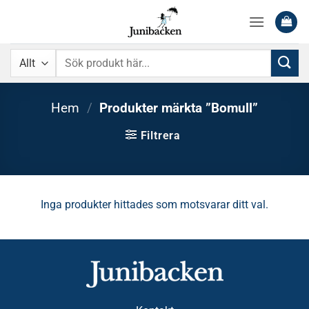
Skip
to
content
Sök
efter:
Hem
/
Produkter märkta ”Bomull”
Filtrera
Inga produkter hittades som motsvarar ditt val.