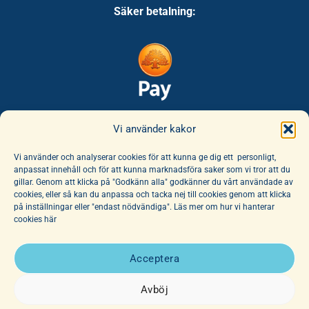
Säker betalning:
Säker leverans:
Vi använder kakor
Vi använder och analyserar cookies för att kunna ge dig ett personligt,
anpassat innehåll och för att kunna marknadsföra saker som vi tror att du
gillar. Genom att klicka på "Godkänn alla" godkänner du vårt användade av
cookies, eller så kan du anpassa och tacka nej till cookies genom att klicka
på inställningar eller "endast nödvändiga". Läs mer om hur vi hanterar
cookies här
E-handeln erbjuder ett unikt sortiment av böcker och leksaker. Här
finns ett fantastiskt utbud av barnböcker för alla åldrar, noga
Acceptera
utvalda av vår hängivna personal. Vi har dessutom ett stort utbud
av affischer, dockor och mjuka djur.
Avböj