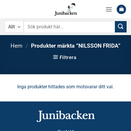
Skip
to
content
Sök
efter:
Hem
/
Produkter märkta ”NILSSON FRIDA”
Filtrera
Inga produkter hittades som motsvarar ditt val.