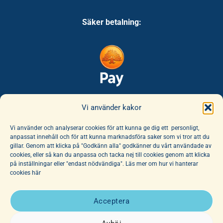
Säker betalning:
Säker leverans:
Vi använder kakor
Vi använder och analyserar cookies för att kunna ge dig ett personligt,
anpassat innehåll och för att kunna marknadsföra saker som vi tror att du
gillar. Genom att klicka på "Godkänn alla" godkänner du vårt användade av
cookies, eller så kan du anpassa och tacka nej till cookies genom att klicka
på inställningar eller "endast nödvändiga". Läs mer om hur vi hanterar
cookies här
E-handeln erbjuder ett unikt sortiment av böcker och leksaker. Här
finns ett fantastiskt utbud av barnböcker för alla åldrar, noga
Acceptera
utvalda av vår hängivna personal. Vi har dessutom ett stort utbud
av affischer, dockor och mjuka djur.