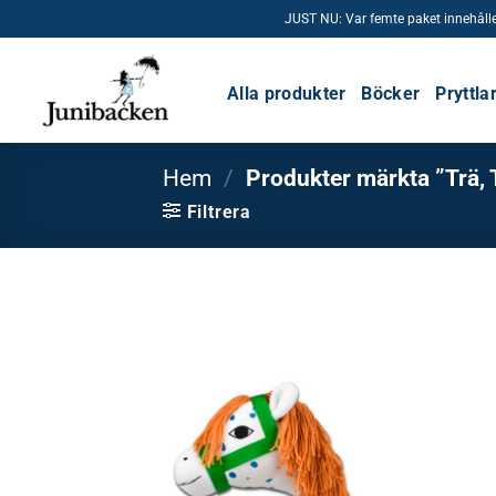
Skip
JUST NU: Var femte paket innehåller e
to
content
Alla produkter
Böcker
Pryttla
Hem
/
Produkter märkta ”Trä, T
Filtrera