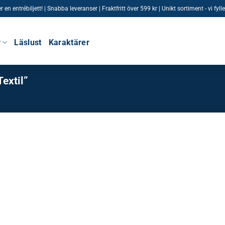
n entrébiljett! | Snabba leveranser | Fraktfritt över 599 kr | Unikt sortiment - vi fy
r
Läslust
Karaktärer
extil”