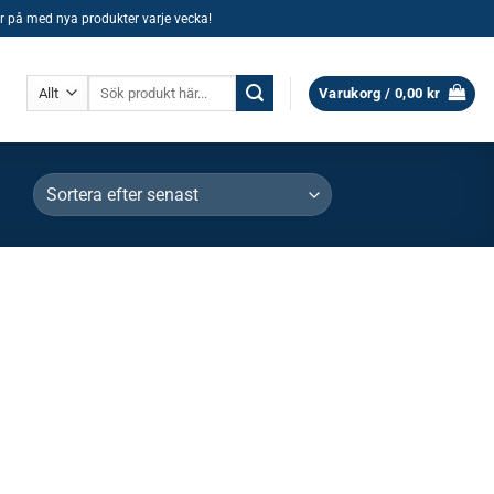
ller på med nya produkter varje vecka!
Sök
Varukorg /
0,00
kr
efter: