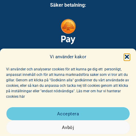
Säker betalning:
Säker leverans:
Vi använder kakor
Vi använder och analyserar cookies för att kunna ge dig ett personligt,
anpassat innehåll och för att kunna marknadsföra saker som vi tror att du
gillar. Genom att klicka på "Godkänn alla" godkänner du vårt användade av
cookies, eller så kan du anpassa och tacka nej till cookies genom att klicka
på inställningar eller "endast nödvändiga". Läs mer om hur vi hanterar
cookies här
E-handeln erbjuder ett unikt sortiment av böcker och leksaker. Här
finns ett fantastiskt utbud av barnböcker för alla åldrar, noga
Acceptera
utvalda av vår hängivna personal. Vi har dessutom ett stort utbud
av affischer, dockor och mjuka djur.
Avböj