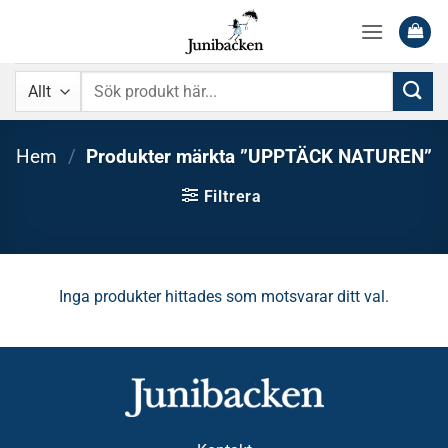
Skip
to
content
Sök
efter:
Hem
/
Produkter märkta ”UPPTÄCK NATUREN”
Filtrera
Inga produkter hittades som motsvarar ditt val.