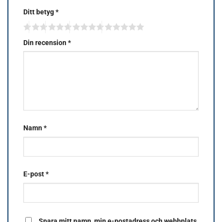
Ditt betyg
*
Din recension
*
Namn
*
E-post
*
Spara mitt namn, min e-postadress och webbplats