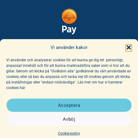
Säker leverans:
Vi använder kakor
Vi använder och analyserar cookies för att kunna ge dig ett personligt,
anpassat innehåll och för att kunna marknadsföra saker som vi tror att du
gillar. Genom att klicka på "Godkänn alla" godkänner du vårt användade av
cookies, eller så kan du anpassa och tacka nej till cookies genom att klicka
på inställningar eller "endast nödvändiga". Läs mer om hur vi hanterar
cookies här
E-handeln erbjuder ett unikt sortiment av böcker och leksaker. Här
finns ett fantastiskt utbud av barnböcker för alla åldrar, noga
Acceptera
utvalda av vår hängivna personal. Vi har dessutom ett stort utbud
av affischer, dockor och mjuka djur.
Avböj
Copyright 2026 © Junibacken
Cookie-policy