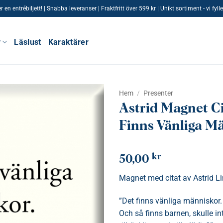
n entrébiljett! | Snabba leveranser | Fraktfritt över 599 kr | Unikt sortiment - vi fy
r
Läslust
Karaktärer
Hem
/
Presenter
Astrid Magnet Ci
Finns Vänliga M
kr
50,00
Magnet med citat av Astrid L
”Det finns vänliga människor.
Och så finns barnen, skulle in