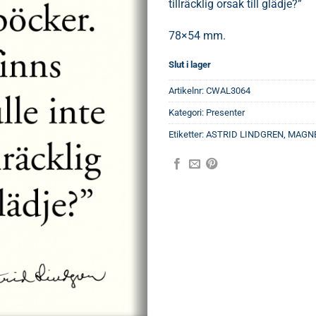
tillräcklig orsak till glädje?”
78×54 mm.
Slut i lager
Artikelnr:
CWAL3064
Kategori:
Presenter
Etiketter:
ASTRID LINDGREN
,
MAGN