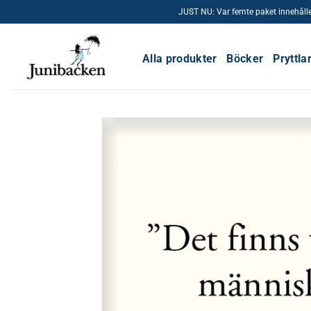
Skip
JUST NU: Var femte paket innehåller e
to
content
Alla produkter
Böcker
Pryttla