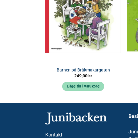
tar en spunk
Barnen på Bråkmakargatan
,00
kr
249,00
kr
 i varukorg
Lägg till i varukorg
Bes
Jun
Kontakt