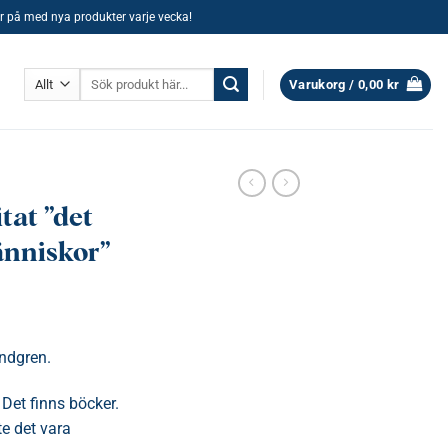
ller på med nya produkter varje vecka!
Sök
Varukorg /
0,00
kr
efter:
tat ”det
änniskor”
indgren.
 Det finns böcker.
te det vara