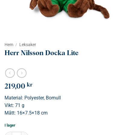
Hem
/
Leksaker
Herr Nilsson Docka Lite
kr
219,00
Material: Polyester, Bomull
Vikt: 71 g
Mått: 16×7.5×18 cm
I lager
Herr Nilsson Docka Lite mängd