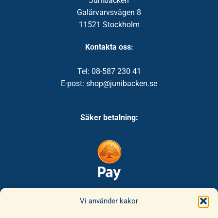
Junibacken
Galärvarvsvägen 8
11521 Stockholm
Kontakta oss:
Tel: 08-587 230 41
E-post: shop@junibacken.se
Säker betalning:
Säker leverans:
Vi använder kakor