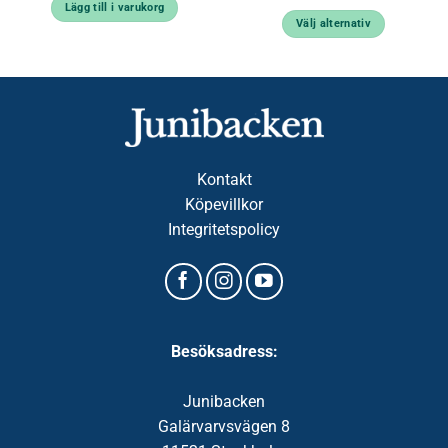
Lägg till i varukorg
Välj alternativ
Den
här
produkten
har
flera
varianter.
De
Kontakt
olika
Köpevillkor
alternativen
Integritetspolicy
kan
väljas
på
produktsidan
Besöksadress:
Junibacken
Galärvarvsvägen 8