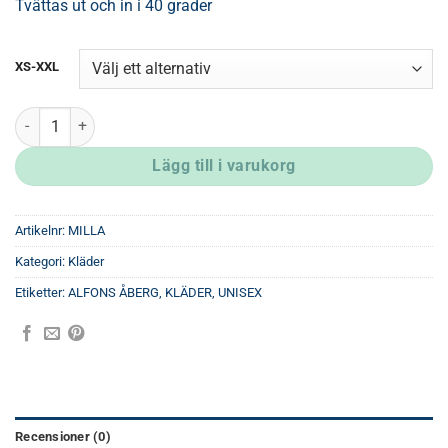
Tvättas ut och in i 40 grader
XS-XXL
Milla T-shirt Vuxen Rosa mängd
Lägg till i varukorg
Artikelnr:
MILLA
Kategori:
Kläder
Etiketter:
ALFONS ÅBERG
,
KLÄDER
,
UNISEX
Recensioner (0)