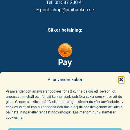
Tel: 08-587 230 41
E-post: shop@junibacken.se
Säker betalning:
Säker leverans:
Vi använder kakor
Vi använder och analyserar cookies för att kunna ge dig ett personligt,
anpassat innehåll och för att kunna marknadsföra saker som vi tror att du
gillar. Genom att klicka på "Godkänn alla" godkänner du vårt användade av
cookies, eller så kan du anpassa och tacka nej till cookies genom att klicka
på inställningar eller "endast nödvändiga". Läs mer om hur vi hanterar
cookies här
E-handeln erbjuder ett unikt sortiment av böcker och leksaker. Här