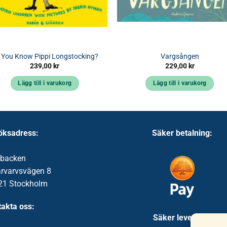
 You Know Pippi Longstocking?
Vargsången
239,00
kr
229,00
kr
Lägg till i varukorg
Lägg till i varukorg
öksadress:
Säker betalning:
ibacken
ärvarvsvägen 8
21 Stockholm
akta oss:
Säker leverans: