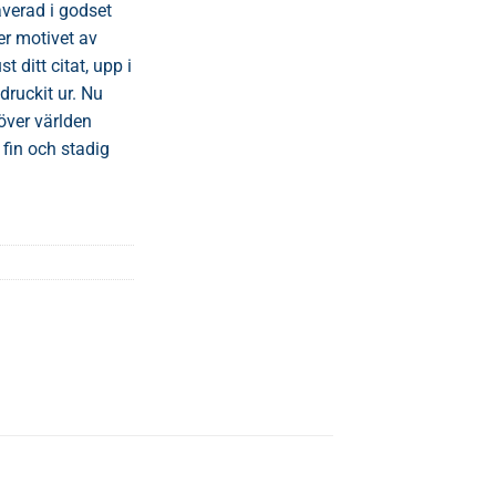
averad i godset
r motivet av
 ditt citat, upp i
ruckit ur. Nu
över världen
fin och stadig