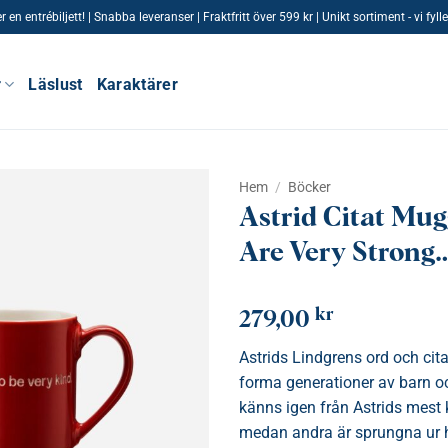
n entrébiljett! | Snabba leveranser | Fraktfritt över 599 kr | Unikt sortiment - vi fy
r
Läslust
Karaktärer
Hem
/
Böcker
Astrid Citat Mug
Are Very Strong
kr
279,00
Astrids Lindgrens ord och citat
forma generationer av barn o
känns igen från Astrids mest
medan andra är sprungna ur