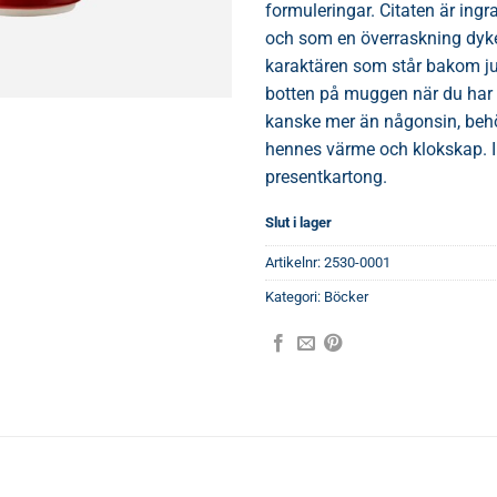
formuleringar. Citaten är ingr
och som en överraskning dyke
karaktären som står bakom just
botten på muggen när du har d
kanske mer än någonsin, beh
hennes värme och klokskap. I 
presentkartong.
Slut i lager
Artikelnr:
2530-0001
Kategori:
Böcker