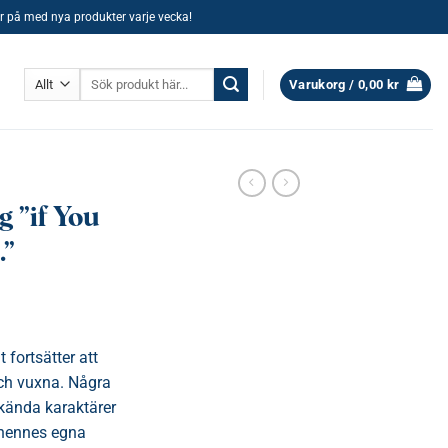
ller på med nya produkter varje vecka!
Sök
Varukorg /
0,00
kr
efter:
g ”if You
…”
 fortsätter att
ch vuxna. Några
 kända karaktärer
 hennes egna