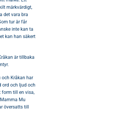
kilt märkvärdigt,
a det vara bra
 Som tur är får
ske inte kan ta
t kan han säkert
åkan är tillbaka
ntyr.
 och Kråkan har
d ord och ljud och
 form till en visa,
om Mamma Mu
 översatts till