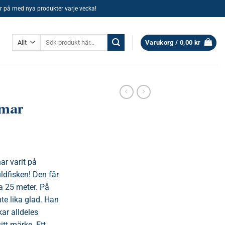
ller på med nya produkter varje vecka!
Sök
Varukorg /
0,00
kr
efter:
mar
r varit på
ldfisken! Den får
 25 meter. På
te lika glad. Han
ar alldeles
tt märke. Ett