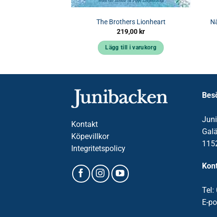
ller kalas
The Brothers Lionheart
Nä
,00
kr
219,00
kr
 i varukorg
Lägg till i varukorg
Bes
Jun
Kontakt
Gal
Köpevillkor
115
Integritetspolicy
Kont
Tel:
E-po