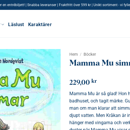
n entrébiljett! | Snabba leveranser | Fraktfritt över 599 kr | Unikt sortiment - vi fy
r
Läslust
Karaktärer
Hem
/
Böcker
Mamma Mu sim
kr
229,00
Mamma Mu är så glad! Hon ha
badhuset, och tagit märke. Gu
man om man klarar att simma
djupt vatten. Men Kråkan är in
hänger med vingarna och verk
dyster när Mamma Mu visar si