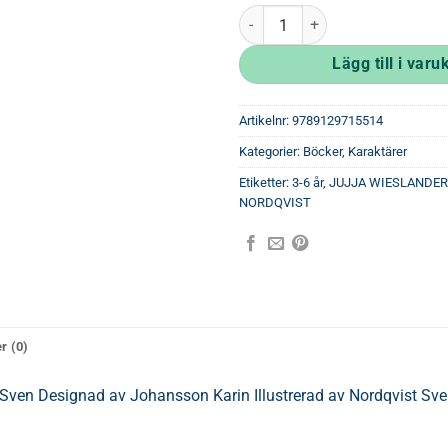
Mamma Mu simmar mängd
Lägg till i varu
Artikelnr:
9789129715514
Kategorier:
Böcker
,
Karaktärer
Etiketter:
3-6 år
,
JUJJA WIESLANDER
NORDQVIST
r (0)
t Sven Designad av Johansson Karin Illustrerad av Nordqvist Sv