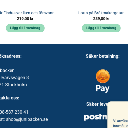
r Findus var liten och försvann
Lotta på Bråkmakargatan
219,00
kr
239,00
kr
Lägg till i varukorg
Lägg till i varukorg
öksadress:
Säker betalning:
ibacken
ärvarvsvägen 8
21 Stockholm
akta oss:
Säker leverans:
 08-587 230 41
st: shop@junibacken.se
Vi använd
innehåll 