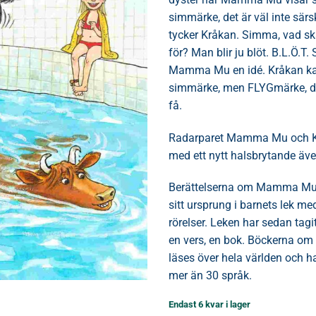
simmärke, det är väl inte särs
tycker Kråkan. Simma, vad sk
för? Man blir ju blöt. B.L.Ö.T.
Mamma Mu en idé. Kråkan kan
simmärke, men FLYGmärke, de
få.
Radarparet Mamma Mu och Kr
med ett nytt halsbrytande äve
Berättelserna om Mamma Mu
sitt ursprung i barnets lek me
rörelser. Leken har sedan tagit
en vers, en bok. Böckerna 
läses över hela världen och har
mer än 30 språk.
Endast 6 kvar i lager