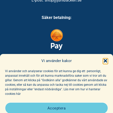
E-post: shop@junibacken.se
Säker betalning:
Säker leverans:
Vi använder kakor
Vi använder och analyserar cookies för att kunna ge dig ett personligt,
anpassat innehåll och för att kunna marknadsföra saker som vi tror att du
gillar. Genom att klicka på "Godkänn alla" godkänner du vårt användade av
cookies, eller så kan du anpassa och tacka nej till cookies genom att klicka
på inställningar eller "endast nödvändiga". Läs mer om hur vi hanterar
cookies här
E-handeln erbjuder ett unikt sortiment av böcker och leksaker. Här
finns ett fantastiskt utbud av barnböcker för alla åldrar, noga
Acceptera
utvalda av vår hängivna personal. Vi har dessutom ett stort utbud