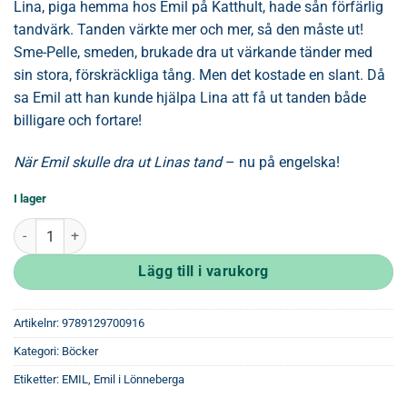
Lina, piga hemma hos Emil på Katthult, hade sån förfärlig
tandvärk. Tanden värkte mer och mer, så den måste ut!
Sme-Pelle, smeden, brukade dra ut värkande tänder med
sin stora, förskräckliga tång. Men det kostade en slant. Då
sa Emil att han kunde hjälpa Lina att få ut tanden både
billigare och fortare!
När Emil skulle dra ut Linas tand
– nu på engelska!
I lager
Emil and the bad tooth mängd
Lägg till i varukorg
Artikelnr:
9789129700916
Kategori:
Böcker
Etiketter:
EMIL
,
Emil i Lönneberga