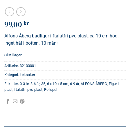
kr
99,00
Alfons Åberg badfigur i ftalatfri pvc-plast, ca 10 cm hög.
Inget hål i botten. 10 mån+
Slut i lager
Artikelnr:
32103001
Kategori:
Leksaker
Etiketter:
0-3 år
,
3-6 år
,
35
,
6 x 10 x 5 cm
,
6-9 år
,
ALFONS ÅBERG
,
Figur i
plast
,
ftalatfri pvc-plast
,
Rollspel