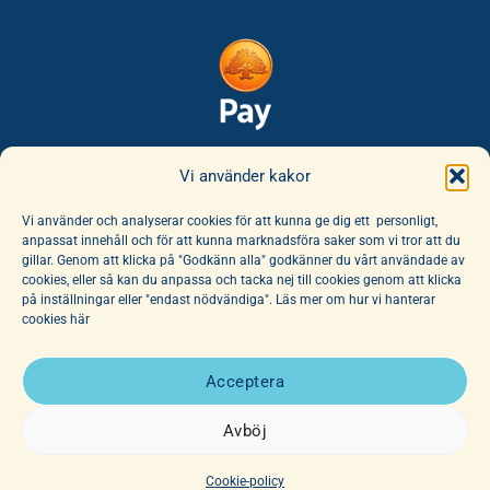
Säker leverans:
Vi använder kakor
Vi använder och analyserar cookies för att kunna ge dig ett personligt,
anpassat innehåll och för att kunna marknadsföra saker som vi tror att du
gillar. Genom att klicka på "Godkänn alla" godkänner du vårt användade av
cookies, eller så kan du anpassa och tacka nej till cookies genom att klicka
på inställningar eller "endast nödvändiga". Läs mer om hur vi hanterar
cookies här
E-handeln erbjuder ett unikt sortiment av böcker och leksaker. Här
finns ett fantastiskt utbud av barnböcker för alla åldrar, noga
Acceptera
utvalda av vår hängivna personal. Vi har dessutom ett stort utbud
av affischer, dockor och mjuka djur.
Avböj
Copyright 2026 © Junibacken
Cookie-policy