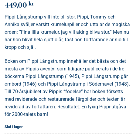
kr
449,00
Pippi Långstrump vill inte bli stor. Pippi, Tommy och
Annika sväljer varsitt krumelurpiller och uttalar de magiska
orden: ”Fina lilla krumelur, jag vill aldrig bliva stur.” Men nu
har hon blivit hela sjuttio år, fast hon fortfarande är nio till
kropp och själ.
Boken om Pippi Långstrump innehåller det bästa och det
mesta av Pippis äventyr som tidigare publicerats i de tre
böckerna Pippi Långstrump (1945), Pippi Långstrump går
ombord (1946) och Pippi Långstrump i Söderhavet (1948).
Till 70-årsjubileet av Pippis ”födelse” har boken försetts
med reviderade och restaurerade färgbilder och texten är
reviderad av författaren. Resultatet: En lyxig Pippi-utgåva
för 2000-talets barn!
Slut i lager