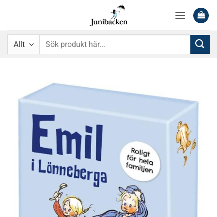
Skip
to
content
Sök
efter: