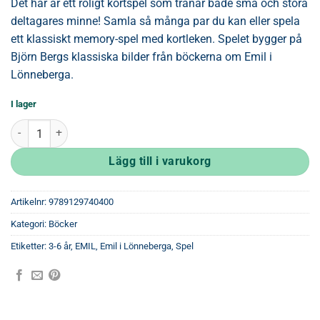
Det här är ett roligt kortspel som tränar både små och stora
deltagares minne! Samla så många par du kan eller spela
ett klassiskt memory-spel med kortleken. Spelet bygger på
Björn Bergs klassiska bilder från böckerna om Emil i
Lönneberga.
I lager
Emil i Lönneberga kortspel mängd
Lägg till i varukorg
Artikelnr:
9789129740400
Kategori:
Böcker
Etiketter:
3-6 år
,
EMIL
,
Emil i Lönneberga
,
Spel