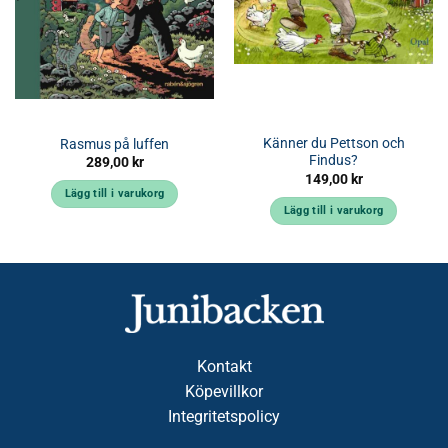
Känner du Pettson och
Rasmus på luffen
Findus?
289,00
kr
149,00
kr
Lägg till i varukorg
Lägg till i varukorg
Kontakt
Köpevillkor
Integritetspolicy