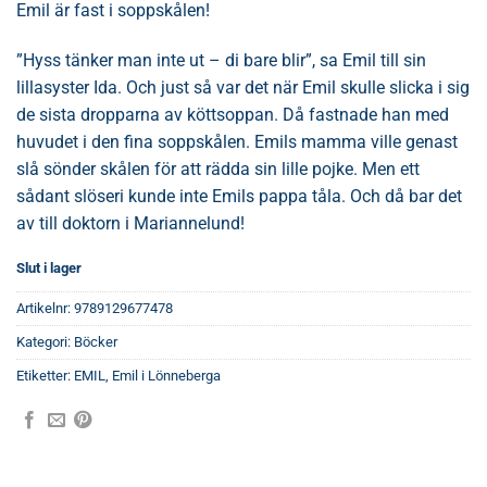
Emil är fast i soppskålen!
”Hyss tänker man inte ut – di bare blir”, sa Emil till sin
lillasyster Ida. Och just så var det när Emil skulle slicka i sig
de sista dropparna av köttsoppan. Då fastnade han med
huvudet i den fina soppskålen. Emils mamma ville genast
slå sönder skålen för att rädda sin lille pojke. Men ett
sådant slöseri kunde inte Emils pappa tåla. Och då bar det
av till doktorn i Mariannelund!
Slut i lager
Artikelnr:
9789129677478
Kategori:
Böcker
Etiketter:
EMIL
,
Emil i Lönneberga