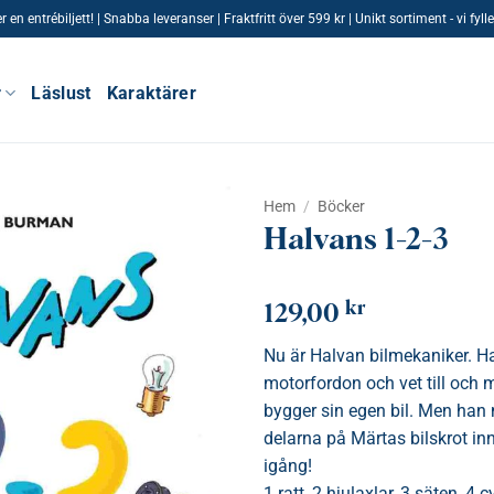
n entrébiljett! | Snabba leveranser | Fraktfritt över 599 kr | Unikt sortiment - vi fy
r
Läslust
Karaktärer
Hem
/
Böcker
Halvans 1-2-3
kr
129,00
Nu är Halvan bilmekaniker. H
motorfordon och vet till och
bygger sin egen bil. Men ha
delarna på Märtas bilskrot in
igång!
1 ratt, 2 hjulaxlar, 3 säten, 4 