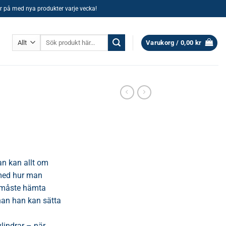
ller på med nya produkter varje vecka!
Sök
Varukorg /
0,00
kr
efter:
an kan allt om
 med hur man
n måste hämta
nan han kan sätta
cylindrar – när