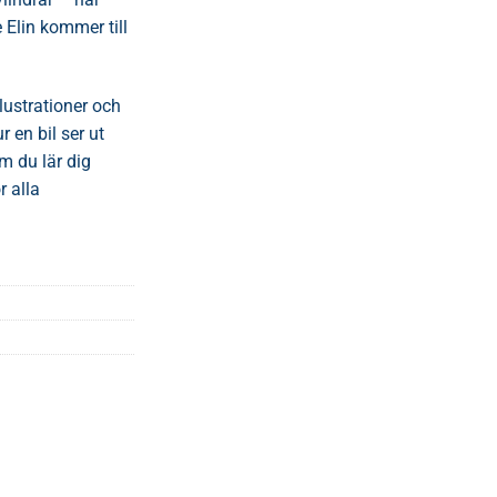
Elin kommer till
llustrationer och
r en bil ser ut
m du lär dig
r alla