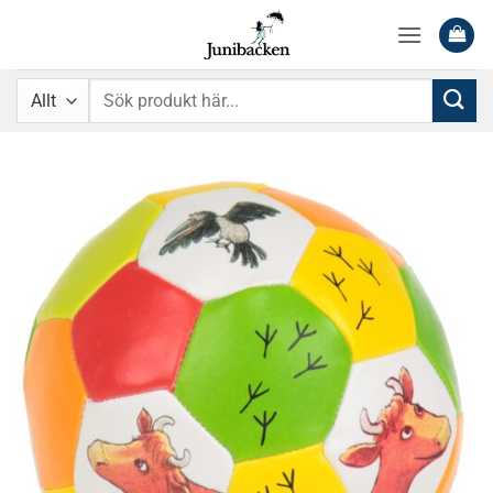
Skip
to
content
Sök
efter: