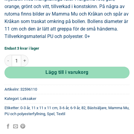
orange, grönt och vitt, tillverkad i konstskinn. På några av
rutorna finns bilder av Mamma Mu och Kråkan och spår av
Kråkan som traskat omkring på bollen. Bollens diameter är
11 cm och den är lätt att greppa för de små händerna.
Tillverkingsmaterial PU och polyester. 0+
Endast 3 kvar i lager
Mamma Mu Boll Mjuk mängd
Lägg till i varukorg
Artikelnr:
32596110
Kategori:
Leksaker
Etiketter:
0-3 år
,
11 x 11 x 11 cm
,
3-6 år
,
6-9 år
,
82
,
Bästsäljare
,
Mamma Mu
,
PU och polyesterfyllning
,
Spel
,
Textil