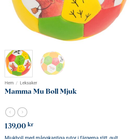
Hem
/
Leksaker
Mamma Mu Boll Mjuk
kr
139,00
Mjukboll med mångkantiga rutor i färgerna rött, gult,