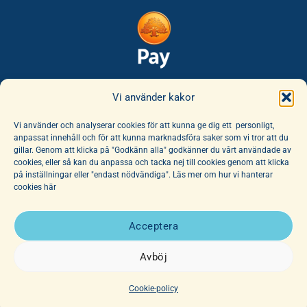
Säker leverans:
Vi använder kakor
Vi använder och analyserar cookies för att kunna ge dig ett personligt,
anpassat innehåll och för att kunna marknadsföra saker som vi tror att du
gillar. Genom att klicka på "Godkänn alla" godkänner du vårt användade av
cookies, eller så kan du anpassa och tacka nej till cookies genom att klicka
på inställningar eller "endast nödvändiga". Läs mer om hur vi hanterar
cookies här
E-handeln erbjuder ett unikt sortiment av böcker och leksaker. Här
finns ett fantastiskt utbud av barnböcker för alla åldrar, noga
Acceptera
utvalda av vår hängivna personal. Vi har dessutom ett stort utbud
av affischer, dockor och mjuka djur.
Avböj
Copyright 2026 © Junibacken
Cookie-policy