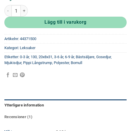
Pippi Docka Mellan 30 Cm mängd
Lägg till i varukorg
Artikelnr:
44371500
Kategori:
Leksaker
Etiketter:
0-3 år
,
130
,
20x8x31
,
3-6 år
,
6-9 år
,
Bästsäljare
,
Gosedjur
,
Mjukisdjur
,
Pippi Långstrump
,
Polyester, Bomull
Ytterligare information
Recensioner (1)