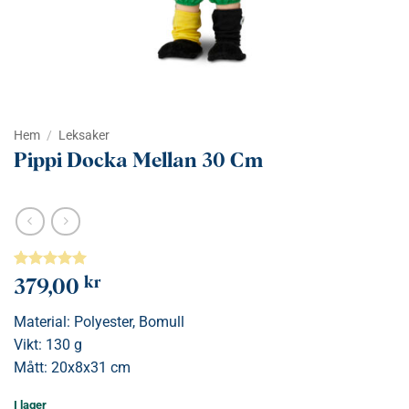
Hem
/
Leksaker
Pippi Docka Mellan 30 Cm
Betygsatt
1
5
kr
379,00
av 5
baserat på
Material: Polyester, Bomull
kundrecension
Vikt: 130 g
Mått: 20x8x31 cm
I lager