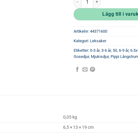
Lägg till i varu
Artikelnr:
44371600
Kategori:
Leksaker
Etiketter:
0-3 år
,
3-6 år
,
50
,
6-9 år
,
6.5
Gosedjur
,
Mjukisdjur
,
Pippi Långstru
0,05 kg
6,5 × 13 × 19 cm