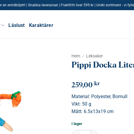
n entrébiljett! | Snabba leveranser | Fraktfritt över 599 kr | Unikt sortiment - vi fy
r
Läslust
Karaktärer
Hem
/
Leksaker
Pippi Docka Lit
kr
259,00
Material: Polyester, Bomull
Vikt: 50 g
Mått: 6.5x13x19 cm
I lager
Pippi Docka Liten 20 Cm mängd