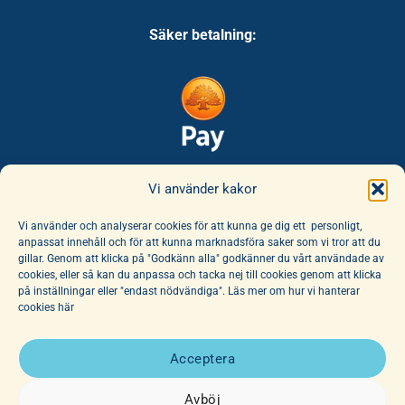
Säker betalning:
Säker leverans:
Vi använder kakor
Vi använder och analyserar cookies för att kunna ge dig ett personligt,
anpassat innehåll och för att kunna marknadsföra saker som vi tror att du
gillar. Genom att klicka på "Godkänn alla" godkänner du vårt användade av
cookies, eller så kan du anpassa och tacka nej till cookies genom att klicka
på inställningar eller "endast nödvändiga". Läs mer om hur vi hanterar
cookies här
E-handeln erbjuder ett unikt sortiment av böcker och leksaker. Här
finns ett fantastiskt utbud av barnböcker för alla åldrar, noga
Acceptera
utvalda av vår hängivna personal. Vi har dessutom ett stort utbud
av affischer, dockor och mjuka djur.
Avböj