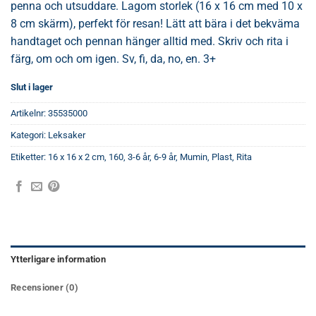
penna och utsuddare. Lagom storlek (16 x 16 cm med 10 x
8 cm skärm), perfekt för resan! Lätt att bära i det bekväma
handtaget och pennan hänger alltid med. Skriv och rita i
färg, om och om igen. Sv, fi, da, no, en. 3+
Slut i lager
Artikelnr:
35535000
Kategori:
Leksaker
Etiketter:
16 x 16 x 2 cm
,
160
,
3-6 år
,
6-9 år
,
Mumin
,
Plast
,
Rita
Ytterligare information
Recensioner (0)