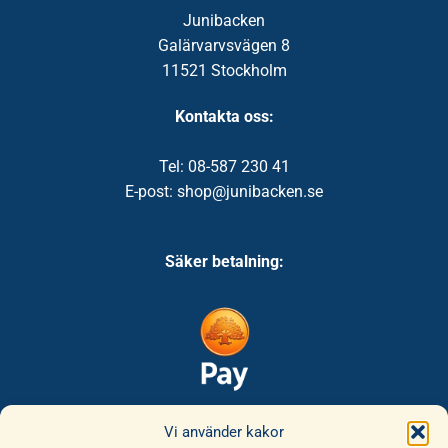
Junibacken
Galärvarvsvägen 8
11521 Stockholm
Kontakta oss:
Tel: 08-587 230 41
E-post: shop@junibacken.se
Säker betalning:
Säker leverans:
Vi använder kakor