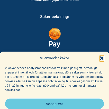
Säker betalning:
Säker leverans:
Vi använder kakor
Vi använder och analyserar cookies för att kunna ge dig ett personligt,
anpassat innehåll och för att kunna marknadsföra saker som vi tror att du
gillar. Genom att klicka på "Godkänn alla" godkänner du vårt användade av
cookies, eller så kan du anpassa och tacka nej till cookies genom att klicka
på inställningar eller "endast nödvändiga". Läs mer om hur vi hanterar
cookies här
E-handeln erbjuder ett unikt sortiment av böcker och leksaker. Här
finns ett fantastiskt utbud av barnböcker för alla åldrar, noga
Acceptera
utvalda av vår hängivna personal. Vi har dessutom ett stort utbud