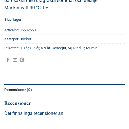
barnsäkra med dragfasta sömmar och detaljer.
Maskintvätt 30 °C. 0+
Slut i lager
Artikelnr:
35582550
Kategori:
Böcker
Etiketter:
0-3 år
,
3-6 år
,
6-9 år
,
Gosedjur
,
Mjukisdjur
,
Mumin
Recensioner (0)
Recensioner
Det finns inga recensioner än.