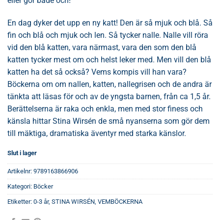
eller gör både och!
En dag dyker det upp en ny katt! Den är så mjuk och blå. Så
fin och blå och mjuk och len. Så tycker nalle. Nalle vill röra
vid den blå katten, vara närmast, vara den som den blå
katten tycker mest om och helst leker med. Men vill den blå
katten ha det så också? Vems kompis vill han vara?
Böckerna om om nallen, katten, nallegrisen och de andra är
tänkta att läsas för och av de yngsta barnen, från ca 1,5 år.
Berättelserna är raka och enkla, men med stor finess och
känsla hittar Stina Wirsén de små nyanserna som gör dem
till mäktiga, dramatiska äventyr med starka känslor.
Slut i lager
Artikelnr:
9789163866906
Kategori:
Böcker
Etiketter:
0-3 år
,
STINA WIRSÉN
,
VEMBÖCKERNA