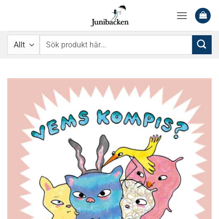
Skip
to
content
Sök
efter: