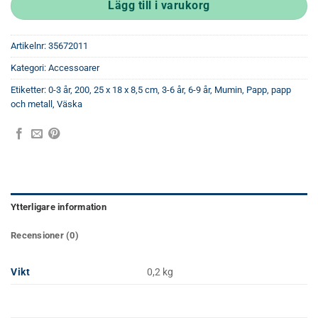
Lägg till i varukorg
Artikelnr:
35672011
Kategori:
Accessoarer
Etiketter:
0-3 år
,
200
,
25 x 18 x 8,5 cm
,
3-6 år
,
6-9 år
,
Mumin
,
Papp
,
papp
och metall
,
Väska
Ytterligare information
Recensioner (0)
Vikt
0,2 kg