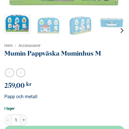
Hem
/
Accessoarer
Mumin Pappväska Muminhus M
kr
259,00
Papp och metall
I lager
Mumin Pappväska Muminhus M mängd