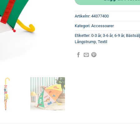
Artikelnr:
44377400
Kategori:
Accessoarer
Etiketter:
0-3 år
,
3-6 år
,
6-9 år
,
Bästsäl
Långstrump
,
Textil