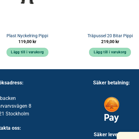
Plast Nyckelring Pippi
Träpussel 20 Bitar Pippi
119,00
kr
219,00
kr
Lägg till i varukorg
Lägg till i varukorg
öksadress:
Säker betalning:
ibacken
ärvarvsvägen 8
21 Stockholm
akta oss:
Säker leverans: