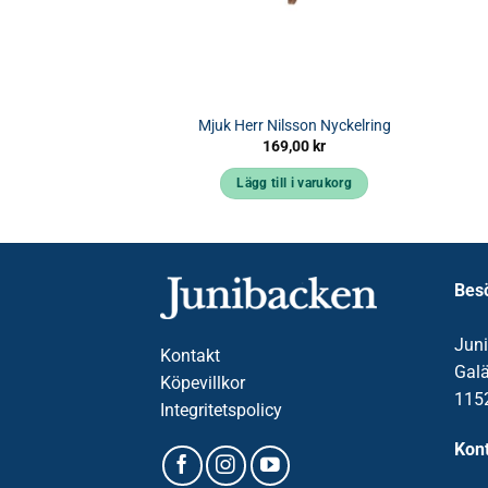
n & Blom Figurer
Mjuk Herr Nilsson Nyckelring
,00
kr
169,00
kr
 i varukorg
Lägg till i varukorg
Bes
Jun
Kontakt
Gal
Köpevillkor
115
Integritetspolicy
Kont