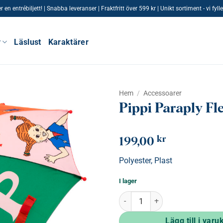
n entrébiljett! | Snabba leveranser | Fraktfritt över 599 kr | Unikt sortiment - vi fy
r
Läslust
Karaktärer
Hem
/
Accessoarer
Pippi Paraply Fl
kr
199,00
Polyester, Plast
I lager
Pippi Paraply Flerfärgad mängd
Lägg till i varu