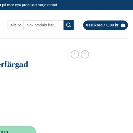
ller på med nya produkter varje vecka!
Sök
Varukorg /
0,00
kr
efter:
erfärgad
korg