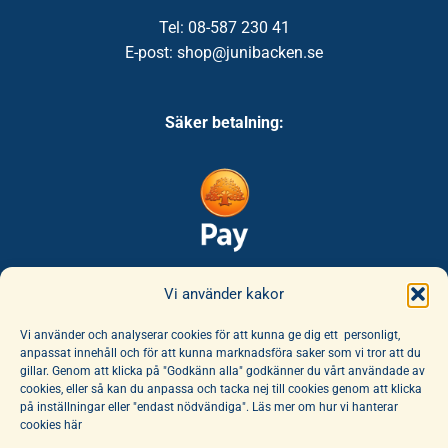
Tel: 08-587 230 41
E-post: shop@junibacken.se
Säker betalning:
Säker leverans:
Vi använder kakor
Vi använder och analyserar cookies för att kunna ge dig ett personligt,
anpassat innehåll och för att kunna marknadsföra saker som vi tror att du
gillar. Genom att klicka på "Godkänn alla" godkänner du vårt användade av
cookies, eller så kan du anpassa och tacka nej till cookies genom att klicka
på inställningar eller "endast nödvändiga". Läs mer om hur vi hanterar
cookies här
E-handeln erbjuder ett unikt sortiment av böcker och leksaker. Här