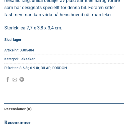
metallic färg, unika detaljer av plast samt en häftig förare
som har designats speciellt för denna bil. Föraren sitter
fast men man kan vrida på hens huvud när man leker.
Storlek: ca 7,7 x 3,8 x 3,4 cm.
Slut i lager
Artikelnr:
DJ05484
Kategori:
Leksaker
Etiketter:
3-6 år
,
6-9 år
,
BILAR
,
FORDON
Recensioner (0)
Recensioner