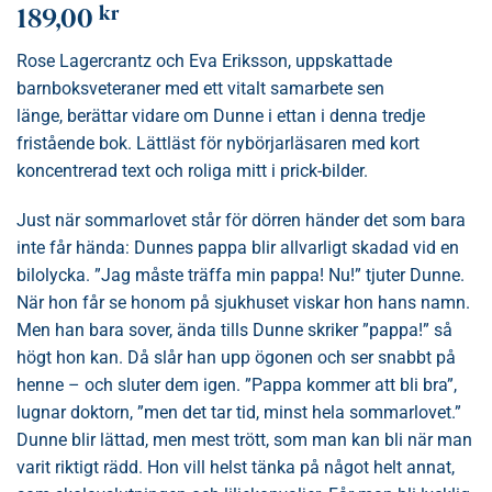
kr
189,00
Rose Lagercrantz och Eva Eriksson, uppskattade
barnboksveteraner med ett vitalt samarbete sen
länge, berättar vidare om Dunne i ettan i denna tredje
fristående bok. Lättläst för nybörjarläsaren med kort
koncentrerad text och roliga mitt i prick-bilder.
Just när sommarlovet står för dörren händer det som bara
inte får hända: Dunnes pappa blir allvarligt skadad vid en
bilolycka. ”Jag måste träffa min pappa! Nu!” tjuter Dunne.
När hon får se honom på sjukhuset viskar hon hans namn.
Men han bara sover, ända tills Dunne skriker ”pappa!” så
högt hon kan. Då slår han upp ögonen och ser snabbt på
henne – och sluter dem igen. ”Pappa kommer att bli bra”,
lugnar doktorn, ”men det tar tid, minst hela sommarlovet.”
Dunne blir lättad, men mest trött, som man kan bli när man
varit riktigt rädd. Hon vill helst tänka på något helt annat,