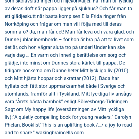
som skolavslutningen och liljekonvaljer. Får man bli lycklig
av deras doft när pappa ligger på sjukhus? Och får man ta
ett glädjeskutt när bästa kompisen Ella Frida ringer från
Norrköping och frågar om man vill följa med till deras
sommarö? Ja, man får det! Man får leva och vara glad, och
Dunne jublar inombords – för hon är bra på att ta livet som
det är, och hon vägrar sluta tro på under! Under kan ske
varje dag … En varm och innerlig berättelse om sorg och
glädje, inte minst om Dunnes stora kärlek till pappa. De
tidigare böckerna om Dunne heter Mitt lyckliga liv (2010)
och Mitt hjärta hoppar och skrattar (2012). Båda har
hyllats och fått stor uppmärksamhet både i Sverige och
utomlands, framför allt i Tyskland. Mitt lyckliga liv ansågs
vara ”Årets bästa barnbok” enligt Sölvesborgs-Tidningen.
Sagt om My happy life (översättningen av Mitt lyckliga
liv):”A quietly compelling book for young readers.” Carolyn
Phelan, Booklist”This is an uplifting book /…/ a joy to read
and to share.” wakingbraincells.com