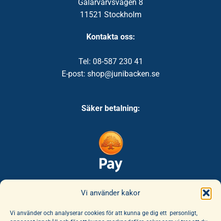
Galärvarvsvägen 8
11521 Stockholm
Kontakta oss:
Tel: 08-587 230 41
E-post: shop@junibacken.se
Säker betalning:
Säker leverans:
Vi använder kakor
Vi använder och analyserar cookies för att kunna ge dig ett personligt,