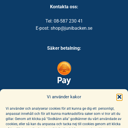
Kontakta oss:
Tel: 08-587 230 41
E-post: shop@junibacken.se
Säker betalning:
Säker leverans:
Vi använder kakor
Vi använder och analyserar cookies för att kunna ge dig ett personligt,
anpassat innehåll och för att kunna marknadsföra saker som vi tror att du
gillar. Genom att klicka på "Godkänn alla" godkänner du vårt användade av
cookies, eller så kan du anpassa och tacka nej till cookies genom att klicka