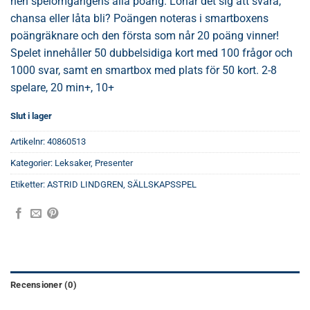
hen spelomgångens alla poäng. Lönar det sig att svara,
chansa eller låta bli? Poängen noteras i smartboxens
poängräknare och den första som når 20 poäng vinner!
Spelet innehåller 50 dubbelsidiga kort med 100 frågor och
1000 svar, samt en smartbox med plats för 50 kort. 2-8
spelare, 20 min+, 10+
Slut i lager
Artikelnr:
40860513
Kategorier:
Leksaker
,
Presenter
Etiketter:
ASTRID LINDGREN
,
SÄLLSKAPSSPEL
Recensioner (0)