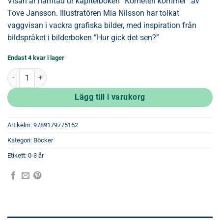
Visan är hämtad ur kapitelboken ”Kometen kommer” av
Tove Jansson. Illustratören Mia Nilsson har tolkat
vaggvisan i vackra grafiska bilder, med inspiration från
bildspråket i bilderboken ”Hur gick det sen?”
Endast 4 kvar i lager
Småsagor från Mumindalen. Sov mina ungar mängd
Lägg till i varukorg
Artikelnr:
9789179775162
Kategori:
Böcker
Etikett:
0-3 år