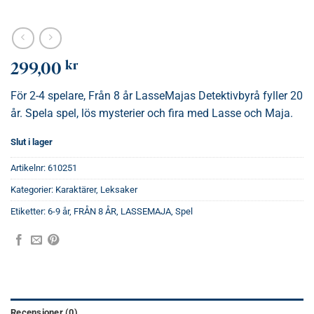
kr
299,00
För 2-4 spelare, Från 8 år LasseMajas Detektivbyrå fyller 20
år. Spela spel, lös mysterier och fira med Lasse och Maja.
Slut i lager
Artikelnr:
610251
Kategorier:
Karaktärer
,
Leksaker
Etiketter:
6-9 år
,
FRÅN 8 ÅR
,
LASSEMAJA
,
Spel
Recensioner (0)