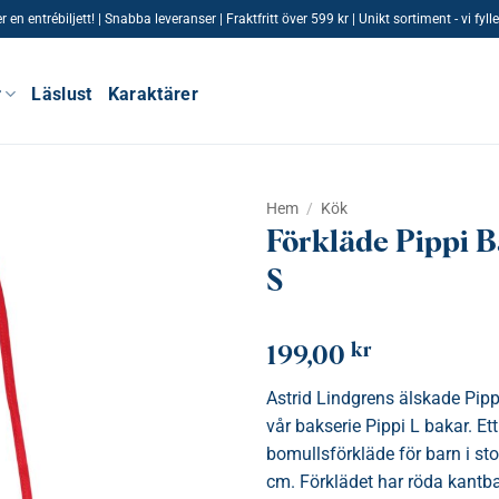
n entrébiljett! | Snabba leveranser | Fraktfritt över 599 kr | Unikt sortiment - vi fy
r
Läslust
Karaktärer
Hem
/
Kök
Förkläde Pippi 
S
kr
199,00
Astrid Lindgrens älskade Pip
vår bakserie Pippi L bakar. Ett
bomullsförkläde för barn i st
cm. Förklädet har röda kant