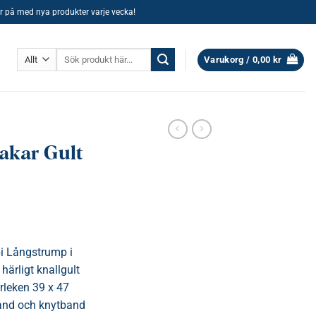
ller på med nya produkter varje vecka!
Sök
Varukorg /
0,00
kr
efter:
Bakar Gult
pi Långstrump i
 härligt knallgult
orleken 39 x 47
band och knytband