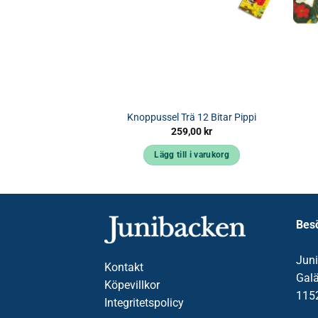
2 Bitar Pippi
Knoppussel Trä 12 Bitar Pippi
,00
kr
259,00
kr
 i varukorg
Lägg till i varukorg
Bes
Jun
Kontakt
Gal
Köpevillkor
115
Integritetspolicy