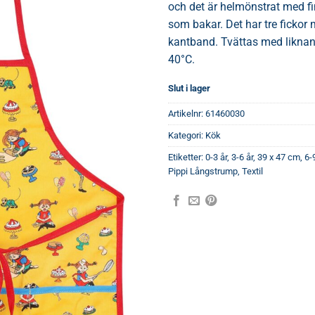
och det är helmönstrat med fi
som bakar. Det har tre fickor 
kantband. Tvättas med likna
40°C.
Slut i lager
Artikelnr:
61460030
Kategori:
Kök
Etiketter:
0-3 år
,
3-6 år
,
39 x 47 cm
,
6-
Pippi Långstrump
,
Textil