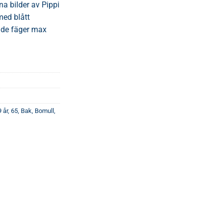
na bilder av Pippi
med blått
nde fäger max
9 år
,
65
,
Bak
,
Bomull
,