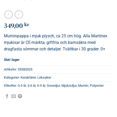
kr
349,00
Muminpappa i mjuk plysch, ca 25 cm hög. Alla Martinex
mjukisar är CE-märkta, giftfria och barnsäkra med
dragfasta sömmar och detaljer. Tvättbar i 30 grader. 0+
Slut i lager
Artikelnr:
35583525
Kategorier:
Karaktärer
,
Leksaker
Etiketter:
0-3 år
,
3-6 år
,
6-9 år
,
Gosedjur
,
Mjukisdjur
,
Mumin
,
Polyester