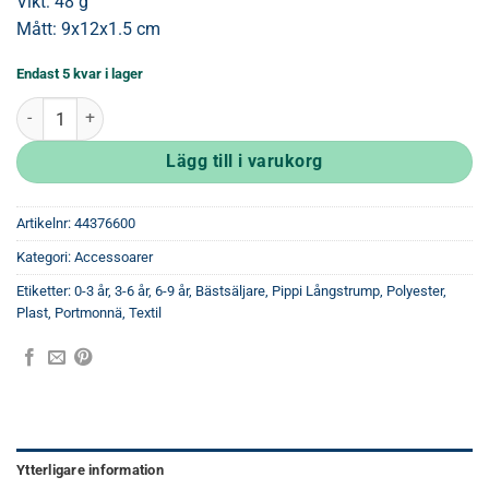
Vikt: 48 g
Mått: 9x12x1.5 cm
Endast 5 kvar i lager
Plånbok Rosa Pippi mängd
Lägg till i varukorg
Artikelnr:
44376600
Kategori:
Accessoarer
Etiketter:
0-3 år
,
3-6 år
,
6-9 år
,
Bästsäljare
,
Pippi Långstrump
,
Polyester,
Plast
,
Portmonnä
,
Textil
Ytterligare information